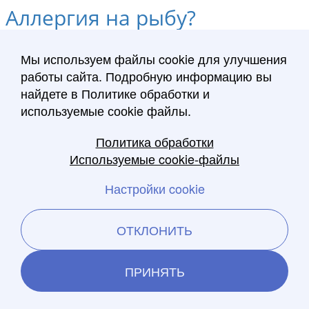
Аллергия на рыбу?
Врач сказал, что у меня контактная аллергия, хотя, когда я
проходила тесты, аллергия у меня выявлена не была. К тому
Мы используем файлы cookie для улучшения
же у меня странные “взаимоотношения” с рыбой. Могу есть
работы сайта. Подробную информацию вы
ее месяцами — и все нормально. Но иногда, съев рыбу
найдете в Политике обработки и
накануне, я просыпаюсь утром с отекшими веками,
используемые сооkie файлы.
распухшими пальцами.
Политика обработки
Используемые cookie-файлы
Настройки cookie
doktora.by
Лучшие врачи Беларуси
ОТКЛОНИТЬ
Политика обработки персональных
данных
ПРИНЯТЬ
Используемые cооkie