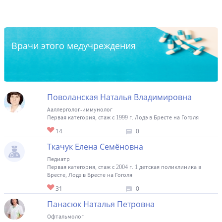
Врачи этого медучреждения
Поволанская Наталья Владимировна
Ааллерголог-иммунолог
Первая категория, стаж с 1999 г.
Лодэ в Бресте на Гоголя
0
Ткачук Елена Семёновна
Педиатр
Первая категория, стаж с 2004 г.
1 детская поликлиника в
Бресте, Лодэ в Бресте на Гоголя
0
Панасюк Наталья Петровна
Офтальмолог