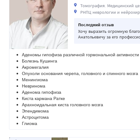
Томография. Медицинский це
РНПЦ неврологии и нейрохир
Последний отзыв
Хочу выразить огромную благ
Анатольевичу за его профессио
Аденомы гипофиза различной гормональной активности
Болезнь Кушинга
Акромегалия
Опухоли основания черепа, головного и спинного мозга
Менингиома
Невринома
Аденома гипофиза
Киста кармана Ратке
Арахноидальная киста головного мозга
Эпендимома
Астроцитома
Глиома