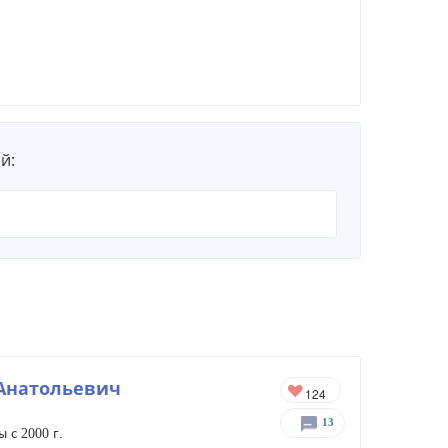
й:
Анатольевич
13
 с 2000 г.