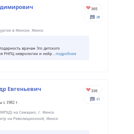
адимирович
28
ургии в Минске, Минск
одарность врачам 3го детского
я РНПЦ неврологии и нейр...
подробнее
др Евгеньевич
15
 с 1982 г.
МРЭД) на Семашко, г. Минск
нтр на Революционной, Минск