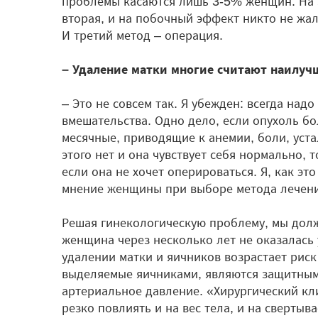
проблемы касаются лишь 3-5% женщин. На 
вторая, и на побочный эффект никто не жал
И третий метод – операция.
– Удаление матки многие считают наилуч
– Это не совсем так. Я убежден: всегда над
вмешательства. Одно дело, если опухоль б
месячные, приводящие к анемии, боли, уста
этого нет и она чувствует себя нормально, 
если она не хочет оперироваться. Я, как эт
мнение женщины при выборе метода лечени
Решая гинекологическую проблему, мы дол
женщина через несколько лет не оказалась 
удалении матки и яичников возрастает риск
выделяемые яичниками, являются защитным 
артериальное давление. «Хирургический кли
резко повлиять и на вес тела, и на свертыв