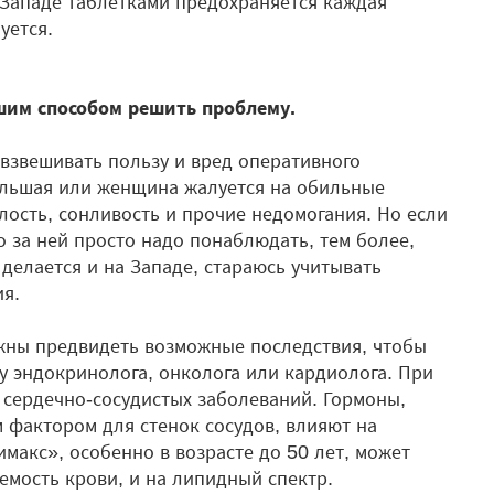
Западе таблетками предохраняется каждая
уется.
шим способом решить проблему.
о взвешивать пользу и вред оперативного
ольшая или женщина жалуется на обильные
лость, сонливость и прочие недомогания. Но если
то за ней просто надо понаблюдать, тем более,
о делается и на Западе, стараюсь учитывать
я.
жны предвидеть возможные последствия, чтобы
у эндокринолога, онколога или кардиолога. При
 сердечно-сосудистых заболеваний. Гормоны,
фактором для стенок сосудов, влияют на
макс», особенно в возрасте до 50 лет, может
аемость крови, и на липидный спектр.