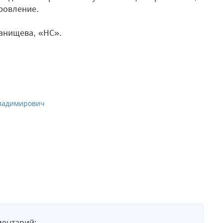
ровление.
анищева, «НС».
Владимирович
ментарий: