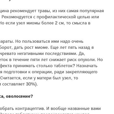
цина рекомендует травы, из них самая популярная
). Рекомендуется с профилактической целью или
о если узел миомы более 2 см, то смысла в
араты. Но пользоваться ими надо очень
орот, дать рост миоме. Еще лет пять назад я
чревато негативными последствиями. Да,
ок в течение пяти лет снижает риск опухоли. Но
эффекта принимать столько таблеток? Назначать
я подготовки к операции, ради закрепляющего
читается, если у матери был узел, то
 составляет 30%).
са, оволосение?
добрать контрацептив. И вообще названные вами