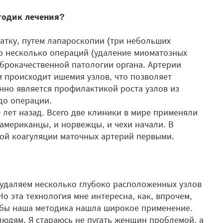
етодик лечения?
атку, путем лапароскопии (три небольших
о несколько операций (удаление миоматозных
оброкачественной патологии органа. Артерии
 и происходит ишемия узлов, что позволяет
нно является профилактикой роста узлов из
до операции.
 лет назад. Всего две клиники в мире применяли
 американцы, и норвежцы, и чехи начали. В
ой коагуляции маточных артерий первыми.
 удаляем несколько глубоко расположенных узлов
о эта технология мне интересна, как, впрочем,
тобы наша методика нашла широкое применение.
людям. Я стараюсь не пугать женщин проблемой, а