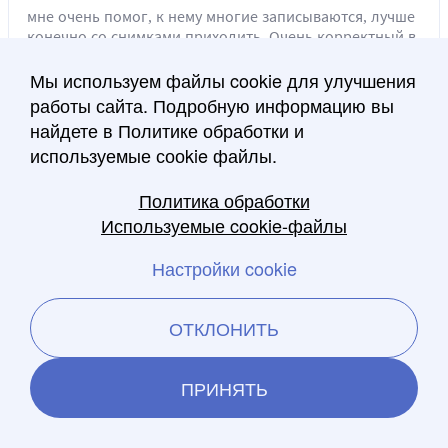
мне очень помог, к нему многие записываются, лучше
конечно со снимками приходить. Очень корректный в
общении человек.
Мы используем файлы cookie для улучшения
работы сайта. Подробную информацию вы
Согласны с отзывом?
2
0
найдете в Политике обработки и
используемые сооkie файлы.
Политика обработки
Отзыв к врачу:
30.01.2013
Используемые cookie-файлы
ГИНЕКОЛОГ В МИНСКЕ
ПРОТАСЕВИЧ ИРЕНА
Настройки cookie
КАЗИМИРОВНА
ОТКЛОНИТЬ
Мне и моему ребенку в этой гинекологии спасли
жизнь! Спасибо Протасевич Ирене КАзимировне.
Супер врач и человек!
ПРИНЯТЬ
Согласны с отзывом?
0
1