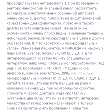
проводилась (там нет аноскопа!). При проведении
ректороманоскопии анальный канал рассмотреть
вследствие конструктивных особенной аппарата
очень сложно, доктор попросту не видит изменений,
характерных для сфинктерита, поэтому и такого
диагноза установить не может. Из-за этих же
особенностей очень плохо видны анальные трещины,
небольших размеров геморроидальные узлы и другие
образования. 8. Что касается «5 геморроидальных
узлов». Уважаемая пациентка, я НИКОГДА не нахожу у
пациентов 5 узлов, поскольку ИХ ВСЕГДА 3. Для
интересующихся советую почить специальную
литературу, например «Основы колопроктологии/Под
ред. Г.И. Воробьева. – М.: ООО «Медицинское
информационное агентство», 2006. – с. 74 – 75.».
Геморроидальных узлов НИКОГДА НЕ БАВАЕТ ОДИН,
читайте там же. Это как пять пальцев на руке у
человека. Как-нибудь при контрольном осмотре,
спросите у своего доктора, куда спрятались
остальные два узла? Что он вам ответит, интересно.
Лекарства от геморроя не излечивают, а только
снимают симптомы его проявления. Узлы тем