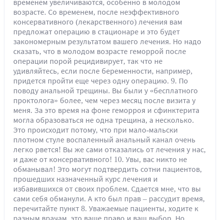
временем увеличиваются, особенно в молодом
возрасте. Со временем, после неэффективного
консервативного (лекарственного) лечения вам
предложат операцию в стационаре и это будет
закономерным результатом вашего лечения. Но надо
сказать, что в молодом возрасте геморрой после
операции порой рецидивирует, так что не
удивляйтесь, если после беременности, например,
придется пройти еще через одну операцию. 9. По
поводу анальной трещины. Вы были у «бесплатного
проктолога» более, чем через месяц после визита у
меня. За это время на фоне геморроя и сфинктерита
могла образоваться не одна трещина, а несколько.
Это происходит потому, что при мало-мальски
плотном стуле воспаленный анальный канал очень
легко рвется! Вы же сами отказались от лечения у нас,
и даже от консервативного! 10. Увы, вас никто не
обманывал! Это могут подтвердить сотни пациентов,
прошедших назначенный курс лечения и
избавившихся от своих проблем. Сдается мне, что вы
сами себя обманули. А кто был прав – рассудит время,
перечитайте пункт 8. Уважаемые пациенты, ходите к
разным врачам, это ваше право и ваш выбор. Но